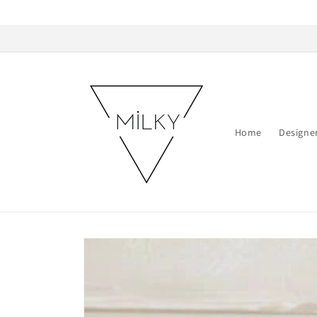
Skip to
content
Home
Designe
Skip to
product
information