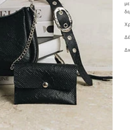
με
δε
Χ
Δέ
Δι