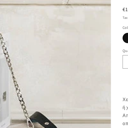
R
€
pr
Tax
Col
Qua
Χε
ή 
Απ
οπ