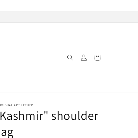
Log
Cart
in
IVIDUAL ART LETHER
Kashmir" shoulder
bag