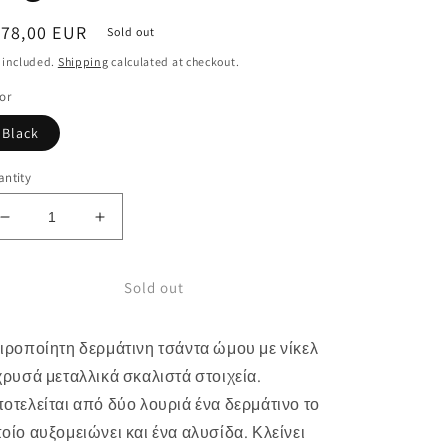
egular
178,00 EUR
Sold out
ice
 included.
Shipping
calculated at checkout.
or
Black
ntity
Decrease
Increase
quantity
quantity
for
for
Sold out
&quot;Kashmir&quot;
&quot;Kashmir&quot;
shoulder
shoulder
bag
bag
ιροποίητη δερμάτινη τσάντα ώμου με νίκελ
χρυσά μεταλλικά σκαλιστά στοιχεία.
οτελείται από δύο λουριά ένα δερμάτινο το
οίο αυξομειώνει και ένα αλυσίδα. Κλείνει